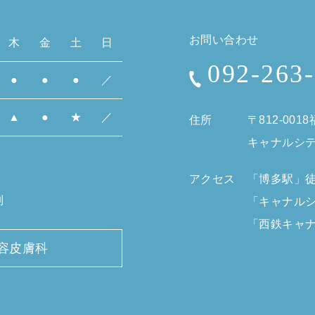
お問い合わせ
木
金
土
日
092-263
●
●
●
／
▲
●
★
／
住所
〒812-0018
キャナルシ
アクセス
「博多駅」徒
制
「キャナルシ
「西鉄キャ
容皮膚科